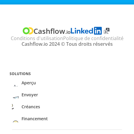
TRADUIRE
Select Language
Cashflow
.io
Conditions d'utilisation
Politique de confidentialité
Cashflow.io 2024 © Tous droits réservés
SOLUTIONS
Aperçu
Envoyer
Créances
Financement