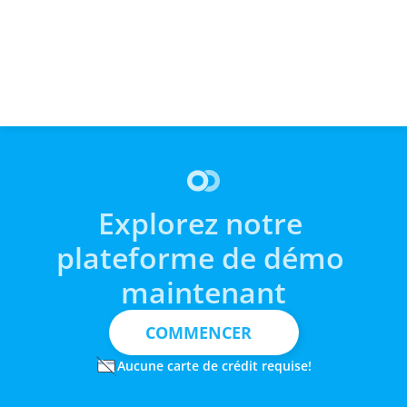
factures vétérinaires 
fonctionne si bien avec les 
distrib
coûteuses en plans de 
systèmes de comptabilité et 
plombe
paiement simples et 
de PGI
automatisés
Explorez notre 
plateforme de démo 
maintenant
COMMENCER
Aucune carte de crédit requise!