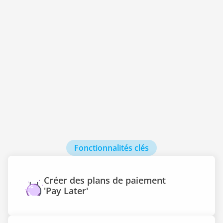
Fonctionnalités clés
Maximisez vos revenus avec des 
modalités de paiement flexibles.
Augmentez vos ventes en permettant à vos 
Créer des plans de paiement 
clients de payer par mensualités. Battez votre 
'Pay Later'
concurrence sans baisser vos prix.