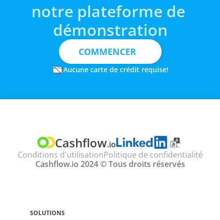
notre plateforme de 
démonstration
COMMENCER
Aucune carte de crédit requise!
TRADUIRE
Select Language
Cashflow
.io
Conditions d'utilisation
Politique de confidentialité
Cashflow.io 2024 © Tous droits réservés
SOLUTIONS