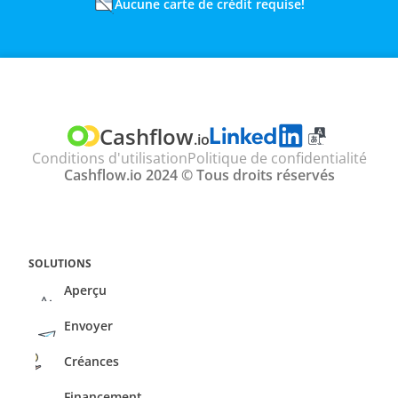
Aucune carte de crédit requise!
TRADUIRE
Select Language
Cashflow
.io
Conditions d'utilisation
Politique de confidentialité
Cashflow.io 2024 © Tous droits réservés
SOLUTIONS
Aperçu
Envoyer
Créances
Financement