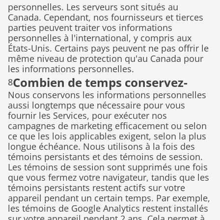
personnelles. Les serveurs sont situés au 
Canada. Cependant, nos fournisseurs et tierces 
parties peuvent traiter vos informations 
personnelles à l'international, y compris aux 
États-Unis. Certains pays peuvent ne pas offrir le 
même niveau de protection qu'au Canada pour 
les informations personnelles.
Combien de temps conservez-
8
Nous conservons les informations personnelles 
vous mes informations 
aussi longtemps que nécessaire pour vous 
personnelles ?
fournir les Services, pour exécuter nos 
campagnes de marketing efficacement ou selon 
ce que les lois applicables exigent, selon la plus 
longue échéance. Nous utilisons à la fois des 
témoins persistants et des témoins de session. 
Les témoins de session sont supprimés une fois 
que vous fermez votre navigateur, tandis que les 
témoins persistants restent actifs sur votre 
appareil pendant un certain temps. Par exemple, 
les témoins de Google Analytics restent installés 
sur votre appareil pendant 2 ans. Cela permet à 