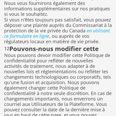
Nous vous fournirons également des 
informations supplémentaires sur nos pratiques 
si vous le souhaitez.
Si vous n'êtes toujours pas satisfait, vous pouvez 
déposer une plainte auprès du Commissariat à la 
protection de la vie privée du Canada 
en utilisant 
ce formulaire en ligne
, ou auprès de vos 
régulateurs locaux en matière de vie privée.
Pouvons-nous modifier cette 
12
Nous pouvons devoir modifier cette Politique de 
politique ?
confidentialité pour refléter de nouvelles 
activités de traitement, nous adapter à de 
nouvelles lois et réglementations ou refléter les 
changements technologiques ou corporatifs, tels 
qu'une fusion et acquisition. Nous pouvons 
également changer cette Politique de 
confidentialité à notre seule discrétion. En cas de 
changements importants, nous enverrons un 
courriel aux Utilisateurs de la Plateforme. Vous 
pouvez consulter la date de la dernière mise à 
jour en haut de cette page, et vous pouvez 