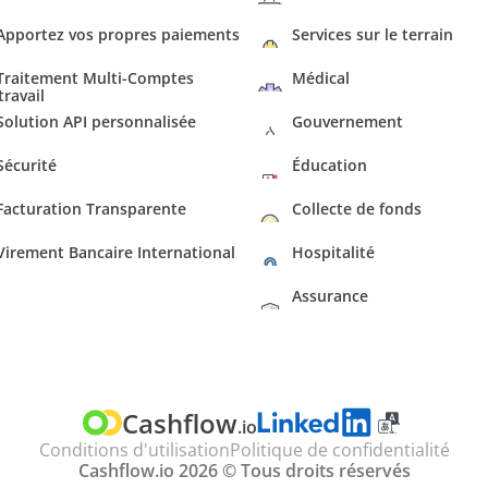
Apportez vos propres paiements
Services sur le terrain
Traitement Multi-Comptes
Médical
ravail
Solution API personnalisée
Gouvernement
Sécurité
Éducation
Facturation Transparente
Collecte de fonds
Virement Bancaire International
Hospitalité
Assurance
TRADUIRE
Select Language
Cashflow
.io
Conditions d'utilisation
Politique de confidentialité
Cashflow.io 2026 © Tous droits réservés