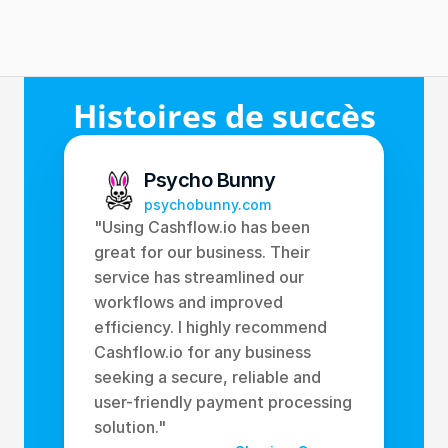
Papier à numérique
Passer du papier au numérique, 
sans perturbation
Cashflow.io offre un pont facile aux cabinets 
Histoires de succès
de services professionnels pour passer du 
papier au numérique sans perturbations dans 
les activités commerciales ou coûts 
d'intégration élevés.
Psycho Bunny
EN SAVOIR PLUS
psychobunny.com
"Using Cashflow.io has been 
great for our business. Their 
service has streamlined our 
workflows and improved 
efficiency. I highly recommend 
Cashflow.io for any business 
seeking a secure, reliable and 
user-friendly payment processing 
solution." 