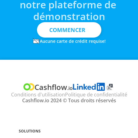
notre plateforme de 
démonstration
COMMENCER
Aucune carte de crédit requise!
TRADUIRE
Select Language
Cashflow
.io
Conditions d'utilisation
Politique de confidentialité
Cashflow.io 2024 © Tous droits réservés
SOLUTIONS