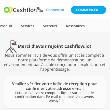
TRADUIRE
Select Language
REGARDER LA VIDÉO
À PROPOS DE NOUS
CONTACTEZ LES VENTES
Cashflow
Connexion
COMMENCER
.io
Produit
Services
Secteurs
Ressources
Merci d'avoir rejoint Cashflow.io!
Nous sommes ravis de vous offrir un accès complet à 
notre plateforme de démonstration, un 
environnement bac à sable conçu pour l'exploration et 
l'apprentissage.
Veuillez vérifier votre boîte de réception pour 
confirmer votre adresse e-mail.
Pour activer votre compte, cliquez sur le lien de 
confirmation dans l'e-mail que nous vous avons 
envoyé.