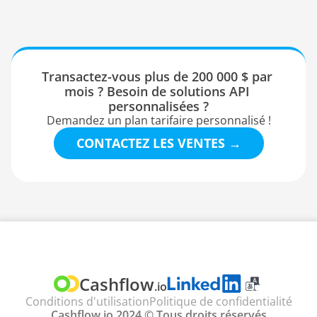
Transactez-vous plus de 200 000 $ par 
mois ? Besoin de solutions API 
personnalisées ?
Demandez un plan tarifaire personnalisé !
CONTACTEZ LES VENTES →
TRADUIRE
Select Language
Cashflow
.io
Conditions d'utilisation
Politique de confidentialité
Cashflow.io 2024 © Tous droits réservés